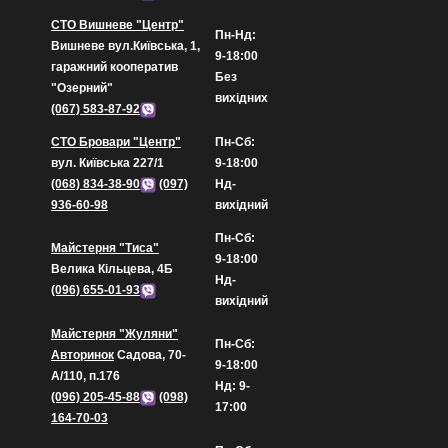
СТО Вишневе "Центр"
Пн-Нд:
Вишневе вул.Київська, 1,
9-18:00
гаражний кооператив
Без
"Озерний"
вихідних
(067) 583-87-92
СТО Бровари "Центр"
Пн-Сб:
вул. Київська 227/1
9-18:00
(068) 834-38-90
(097)
Нд-
936-60-98
вихідний
Пн-Сб:
Майстерня "Тиса"
9-18:00
Велика Кільцева, 4Б
Нд-
(096) 655-01-93
вихідний
Майстерня "Жуляни"
Пн-Сб:
Авторинок
Садова, 70-
9-18:00
А/110, п.176
Нд: 9-
(096) 205-45-88
(098)
17:00
164-70-03