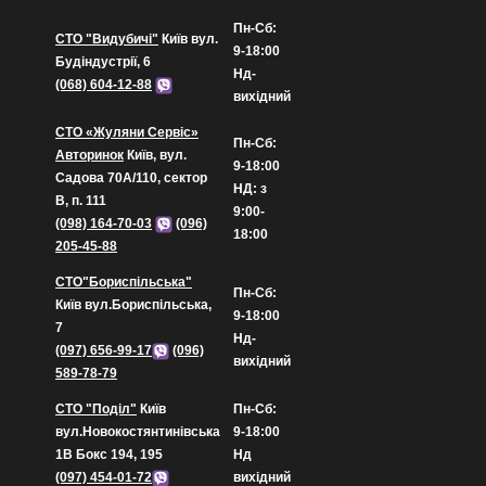
Пн-Сб:
СТО "Видубичі"
Київ вул.
9-18:00
Будіндустрії, 6
Нд-
(068) 604-12-88
вихідний
СТО «Жуляни Сервіс»
Пн-Сб:
Авторинок
Київ, вул.
9-18:00
Садова 70А/110, сектор
НД: з
В, п. 111
9:00-
(098) 164-70-03
(096)
18:00
205-45-88
СТО"Бориспільська"
Пн-Сб:
Київ вул.Бориспільська,
9-18:00
7
Нд-
(097) 656-99-17
(096)
вихідний
589-78-79
СТО "Поділ"
Київ
Пн-Сб:
вул.Новокостянтинівська
9-18:00
1В Бокс 194, 195
Нд
(097) 454-01-72
вихідний