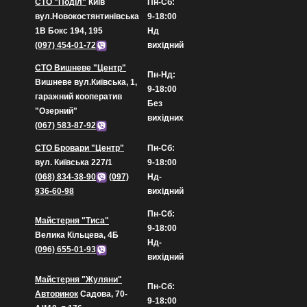
СТО "Поділ"
Київ
Пн-Сб:
вул.Новокостянтинівська
9-18:00
1В Бокс 194, 195
Нд
(097) 454-01-72
вихідний
СТО Вишневе "Центр"
Пн-Нд:
Вишневе вул.Київська, 1,
9-18:00
гаражний кооператив
Без
"Озерний"
вихідних
(067) 583-87-92
СТО Бровари "Центр"
Пн-Сб:
вул. Київська 227/1
9-18:00
(068) 834-38-90
(097)
Нд-
936-60-98
вихідний
Пн-Сб:
Майстерня "Тиса"
9-18:00
Велика Кільцева, 4Б
Нд-
(096) 655-01-93
вихідний
Майстерня "Жуляни"
Пн-Сб:
Авторинок
Садова, 70-
9-18:00