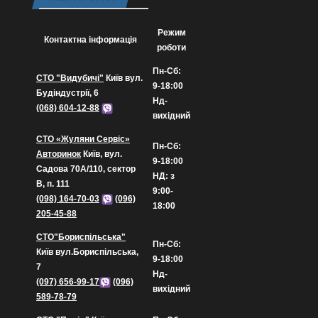
Режим
Контактна інформація
роботи
Пн-Сб:
СТО "Видубичі"
Київ вул.
9-18:00
Будіндустрії, 6
Нд-
(068) 604-12-88
вихідний
СТО «Жуляни Сервіс»
Пн-Сб:
Авторинок
Київ, вул.
9-18:00
Садова 70А/110, сектор
НД: з
В, п. 111
9:00-
(098) 164-70-03
(096)
18:00
205-45-88
СТО"Бориспільська"
Пн-Сб:
Київ вул.Бориспільська,
9-18:00
7
Нд-
(097) 656-99-17
(096)
вихідний
589-78-79