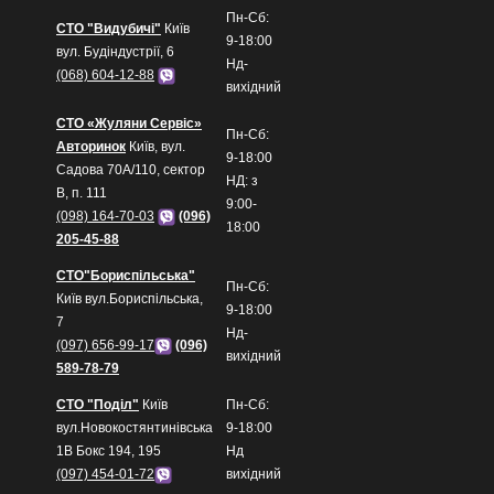
Пн-Сб:
СТО "Видубичі"
Київ
9-18:00
вул. Будіндустрії, 6
Нд-
(068) 604-12-88
вихідний
СТО «Жуляни Сервіс»
Пн-Сб:
Авторинок
Київ, вул.
9-18:00
Садова 70А/110, сектор
НД: з
В, п. 111
9:00-
(098) 164-70-03
(096)
18:00
205-45-88
СТО"Бориспільська"
Пн-Сб:
Київ вул.Бориспільська,
9-18:00
7
Нд-
(097) 656-99-17
(096)
вихідний
589-78-79
СТО "Поділ"
Київ
Пн-Сб:
вул.Новокостянтинівська
9-18:00
1В Бокс 194, 195
Нд
(097) 454-01-72
вихідний