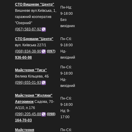
СТО Вишневе "Центр"
Пн-Нд:
Вишневе вул.Київська, 1,
9-18:00
гаражний кооператив
Без
"Озерний"
вихідних
(067) 583-87-92
СТО Бровари "Центр"
Пн-Сб:
вул. Київська 227/1
9-18:00
(068) 834-38-90
(097)
Нд-
936-60-98
вихідний
Пн-Сб:
Майстерня "Тиса"
9-18:00
Велика Кільцева, 4Б
Нд-
(096) 655-01-93
вихідний
Майстерня "Жуляни"
Пн-Сб:
Авторинок
Садова, 70-
9-18:00
А/110, п.176
Нд: 9-
(096) 205-45-88
(098)
17:00
164-70-03
Майстерня
Пн-Сб: