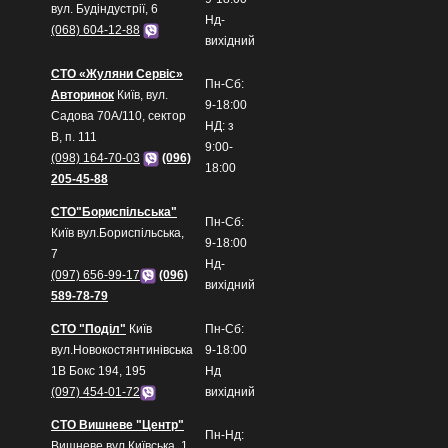
вул. Будіндустрії, 6
Нд-
(068) 604-12-88
вихідний
СТО «Жуляни Сервіс»
Пн-Сб:
Авторинок
Київ, вул.
9-18:00
Садова 70А/110, сектор
НД: з
В, п. 111
9:00-
(098) 164-70-03
(096)
18:00
205-45-88
СТО"Бориспільська"
Пн-Сб:
Київ вул.Бориспільська,
9-18:00
7
Нд-
(097) 656-99-17
(096)
вихідний
589-78-79
СТО "Поділ"
Київ
Пн-Сб:
вул.Новокостянтинівська
9-18:00
1В Бокс 194, 195
Нд
(097) 454-01-72
вихідний
СТО Вишневе "Центр"
Пн-Нд:
Вишневе вул.Київська, 1,