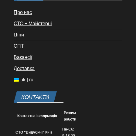
Про нас
СТО + Майстерні
Ціни
ОПТ
Вакансії
Доставка
uk
|
ru
КОНТАКТИ
Режим
Контактна інформація
роботи
Пн-Сб:
СТО "Видубичі"
Київ
9-18:00