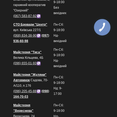
9-18:00
гаражний кооператив
Без
"Озерний"
вихідних
(067) 583-87-92
СТО Бровари "Центр"
Пн-Сб:
вул. Київська 227/1
9-18:00
(068) 834-38-90
(097)
Нд-
936-60-98
вихідний
Пн-Сб:
Майстерня "Тиса"
9-18:00
Велика Кільцева, 4Б
Нд-
(096) 655-01-93
вихідний
Майстерня "Жуляни"
Пн-Сб:
Авторинок
Садова, 70-
9-18:00
А/110, п.176
Нд: 9-
(096) 205-45-88
(098)
17:00
164-70-03
Майстерня
Пн-Сб:
"Вереснева"
9-18:00
Вереснева, 24
Нд-