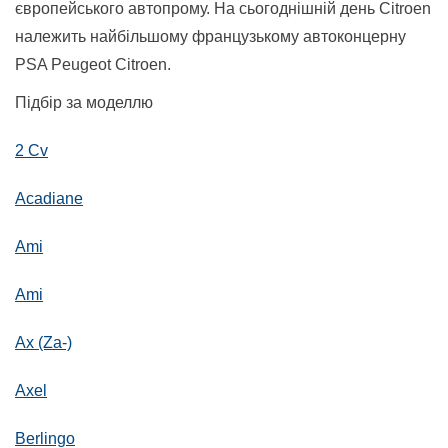
європейського автопрому. На сьогоднішній день Citroen
належить найбільшому французькому автоконцерну
PSA Peugeot Citroen.
Підбір за моделлю
2 Cv
Acadiane
Ami
Ami
Ax (Za-)
Axel
Berlingo