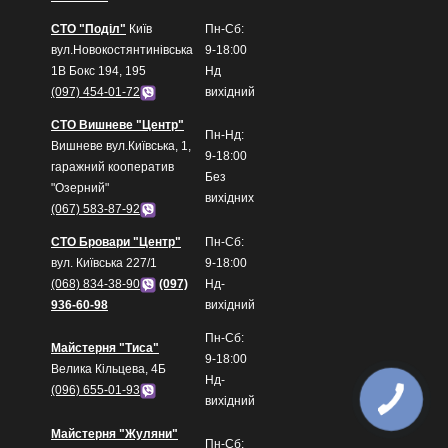
СТО "Поділ"
Київ
Пн-Сб:
вул.Новокостянтинівська
9-18:00
1В Бокс 194, 195
Нд
(097) 454-01-72
вихідний
СТО Вишневе "Центр"
Пн-Нд:
Вишневе вул.Київська, 1,
9-18:00
гаражний кооператив
Без
"Озерний"
вихідних
(067) 583-87-92
СТО Бровари "Центр"
Пн-Сб:
вул. Київська 227/1
9-18:00
(068) 834-38-90
(097)
Нд-
936-60-98
вихідний
Пн-Сб:
Майстерня "Тиса"
9-18:00
Велика Кільцева, 4Б
Нд-
(096) 655-01-93
вихідний
Майстерня "Жуляни"
Пн-Сб: