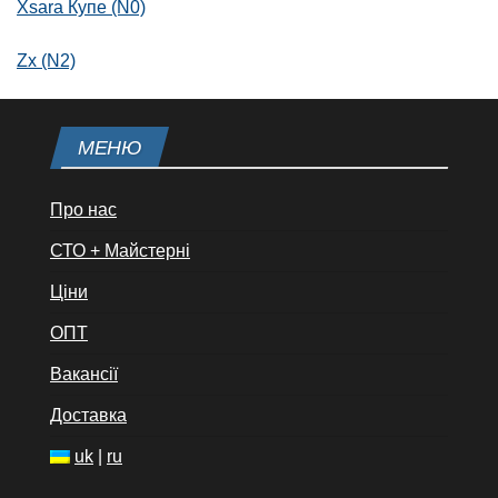
Xsara Купе (N0)
Zx (N2)
МЕНЮ
Про нас
СТО + Майстерні
Ціни
ОПТ
Вакансії
Доставка
uk
|
ru