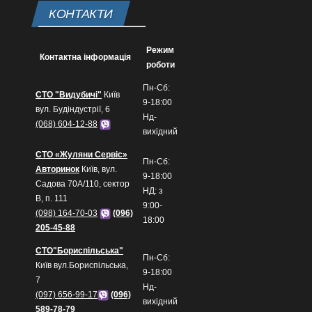
КОНТАКТИ
Режим
Контактна інформація
роботи
Пн-Сб:
СТО "Видубичі"
Київ
9-18:00
вул. Будіндустрії, 6
Нд-
(068) 604-12-88
вихідний
СТО «Жуляни Сервіс»
Пн-Сб:
Авторинок
Київ, вул.
9-18:00
Садова 70А/110, сектор
НД: з
В, п. 111
9:00-
(098) 164-70-03
(096)
18:00
205-45-88
СТО"Бориспільська"
Пн-Сб:
Київ вул.Бориспільська,
9-18:00
7
Нд-
(097) 656-99-17
(096)
вихідний
589-78-79