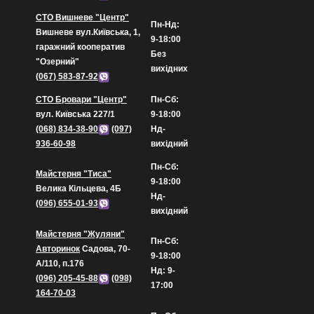
СТО Вишневе "Центр"
Пн-Нд:
Вишневе вул.Київська, 1,
9-18:00
гаражний кооператив
Без
"Озерний"
вихідних
(067) 583-87-92
СТО Бровари "Центр"
Пн-Сб:
вул. Київська 227/1
9-18:00
(068) 834-38-90
(097)
Нд-
936-60-98
вихідний
Пн-Сб:
Майстерня "Тиса"
9-18:00
Велика Кільцева, 4Б
Нд-
(096) 655-01-93
вихідний
Майстерня "Жуляни"
Пн-Сб:
Авторинок
Садова, 70-
9-18:00
А/110, п.176
Нд: 9-
(096) 205-45-88
(098)
17:00
164-70-03