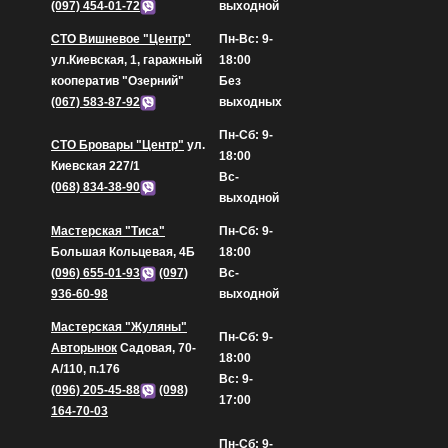
(097) 454-01-72
выходной
СТО Вишневое "Центр"
Пн-Вс: 9-
ул.Киевская, 1, гаражный
18:00
кооператив "Озерний"
Без
(067) 583-87-92
выходных
Пн-Сб: 9-
СТО Бровары "Центр"
ул.
18:00
Киевская 227/1
Вс-
(068) 834-38-90
выходной
Мастерская "Тиса"
Пн-Сб: 9-
Большая Кольцевая, 4Б
18:00
(096) 655-01-93
(097)
Вс-
936-60-98
выходной
Мастерская "Жуляны"
Пн-Сб: 9-
Авторынок
Садовая, 70-
18:00
А/110, п.176
Вс: 9-
(096) 205-45-88
(098)
17:00
164-70-03
Пн-Сб: 9-