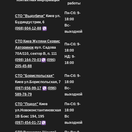
Контактная информация
работы
Пн-Сб: 9-
СТО "Выдубичи"
Киев ул.
18:00
Будиндустрии, 6
Вс-
(068) 604-12-88
выходной
СТО Киев Жуляни Сервис
Пн-Сб: 9-
Авторинок
вул. Садова
18:00
70А/110, сектор В, п. 111
НД: 9-
(098) 164-70-03
(096)
18:00
205-45-88
СТО "Бориспольская"
Пн-Сб: 9-
Киев ул.Бориспольская, 7
18:00
(097) 656-99-17
(096)
Вс-
589-78-79
выходной
СТО "Подол"
Киев
Пн-Сб: 9-
ул.Новоконстантиновская
18:00
1В Бокс 194, 195
Вс
(097) 454-01-72
выходной