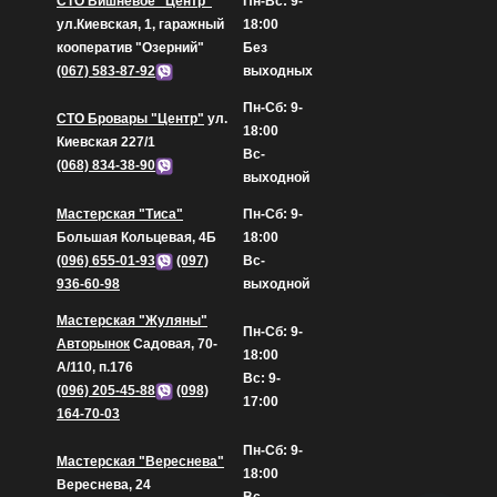
СТО Вишневое "Центр"
Пн-Вс: 9-
ул.Киевская, 1, гаражный
18:00
кооператив "Озерний"
Без
(067) 583-87-92
выходных
Пн-Сб: 9-
СТО Бровары "Центр"
ул.
18:00
Киевская 227/1
Вс-
(068) 834-38-90
выходной
Мастерская "Тиса"
Пн-Сб: 9-
Большая Кольцевая, 4Б
18:00
(096) 655-01-93
(097)
Вс-
936-60-98
выходной
Мастерская "Жуляны"
Пн-Сб: 9-
Авторынок
Садовая, 70-
18:00
А/110, п.176
Вс: 9-
(096) 205-45-88
(098)
17:00
164-70-03
Пн-Сб: 9-
Мастерская "Вереснева"
18:00
Вереснева, 24