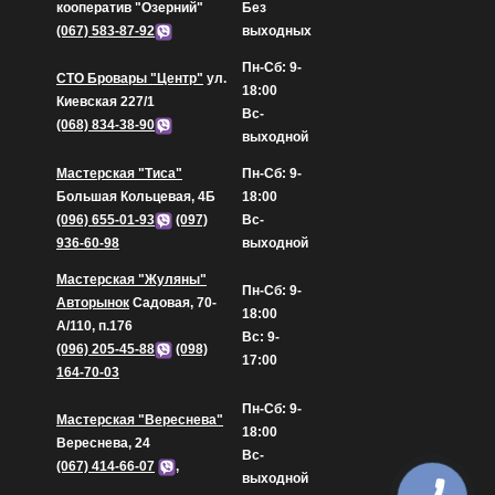
кооператив "Озерний"
Без
(067) 583-87-92
выходных
Пн-Сб: 9-
СТО Бровары "Центр"
ул.
18:00
Киевская 227/1
Вс-
(068) 834-38-90
выходной
Мастерская "Тиса"
Пн-Сб: 9-
Большая Кольцевая, 4Б
18:00
(096) 655-01-93
(097)
Вс-
936-60-98
выходной
Мастерская "Жуляны"
Пн-Сб: 9-
Авторынок
Садовая, 70-
18:00
А/110, п.176
Вс: 9-
(096) 205-45-88
(098)
17:00
164-70-03
Пн-Сб: 9-
Мастерская "Вереснева"
18:00
Вереснева, 24
Вс-
(067) 414-66-07
,
выходной