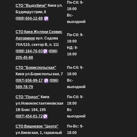
Пн-Сб: 9-
СТО "Выдубичи"
Киев ул.
18:00
Будиндустрии, 6
Вс-
(068) 604-12-88
выходной
СТО Киев Жуляни Сервис
Пн-Сб: 9-
Авторинок
вул. Садова
18:00
70А/110, сектор В, п. 111
НД: 9-
(098) 164-70-03
(096)
18:00
205-45-88
СТО "Бориспольская"
Пн-Сб: 9-
Киев ул.Бориспольская, 7
18:00
(097) 656-99-17
(096)
Вс-
589-78-79
выходной
СТО "Подол"
Киев
Пн-Сб: 9-
ул.Новоконстантиновская
18:00
1В Бокс 194, 195
Вс
(097) 454-01-72
выходной
СТО Вишневое "Центр"
Пн-Вс: 9-
ул.Киевская, 1, гаражный
18:00