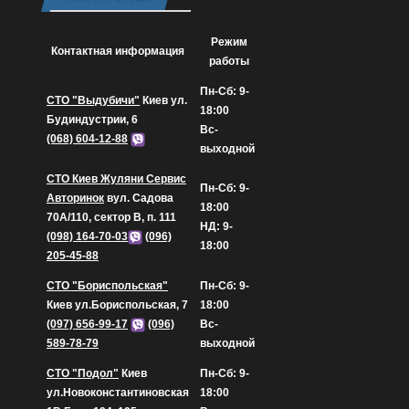
Режим
Контактная информация
работы
Пн-Сб: 9-
СТО "Выдубичи"
Киев ул.
18:00
Будиндустрии, 6
Вс-
(068) 604-12-88
выходной
СТО Киев Жуляни Сервис
Пн-Сб: 9-
Авторинок
вул. Садова
18:00
70А/110, сектор В, п. 111
НД: 9-
(098) 164-70-03
(096)
18:00
205-45-88
СТО "Бориспольская"
Пн-Сб: 9-
Киев ул.Бориспольская, 7
18:00
(097) 656-99-17
(096)
Вс-
589-78-79
выходной
СТО "Подол"
Киев
Пн-Сб: 9-
ул.Новоконстантиновская
18:00