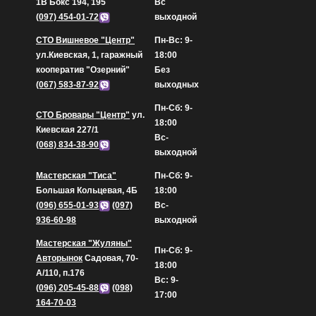
1В Бокс 194, 195
Вс
(097) 454-01-72
выходной
СТО Вишневое "Центр"
Пн-Вс: 9-
ул.Киевская, 1, гаражный
18:00
кооператив "Озерний"
Без
(067) 583-87-92
выходных
Пн-Сб: 9-
СТО Бровары "Центр"
ул.
18:00
Киевская 227/1
Вс-
(068) 834-38-90
выходной
Мастерская "Тиса"
Пн-Сб: 9-
Большая Кольцевая, 4Б
18:00
(096) 655-01-93
(097)
Вс-
936-60-98
выходной
Мастерская "Жуляны"
Пн-Сб: 9-
Авторынок
Садовая, 70-
18:00
А/110, п.176
Вс: 9-
(096) 205-45-88
(098)
17:00
164-70-03