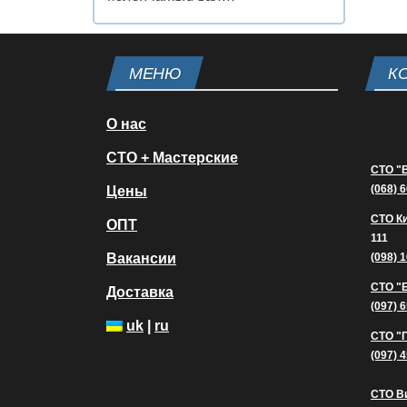
МЕНЮ
К
О нас
СТО + Мастерские
СТО "
(068) 
Цены
СТО К
ОПТ
111
Вакансии
(098) 
СТО "
Доставка
(097) 
uk
|
ru
СТО "
(097) 
СТО В