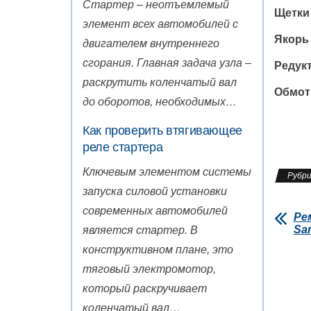
Стартер – неотъемлемый
Щетки 
элемент всех автомобилей с
Якорь 
двигателем внутреннего
сгорания. Главная задача узла –
Редукт
раскрутить коленчатый вал
Обмотк
до оборотов, необходимых…
Как проверить втягивающее
реле стартера
Ключевым элементом системы
Рубри
запуска силовой установки
современных автомобилей
Ре
Sa
является стартер. В
конструктивном плане, это
тяговый электромотор,
который раскручивает
коленчатый вал…