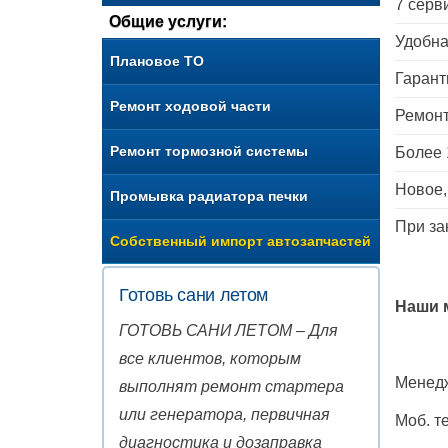
7 серв
Общие услуги:
Удобна
Плановое ТО
Гарант
Ремонт ходовой части
Ремонт
Ремонт тормозной системы
Более 
Новое,
Промывка радиатора печки
При за
Собственный импорт автозапчастей
Готовь сани летом
Наши 
ГОТОВЬ САНИ ЛЕТОМ – Для
все клиентов, которым
Менед
выполнят ремонт стартера
или генератора, первичная
Моб. т
диагностика и дозаправка