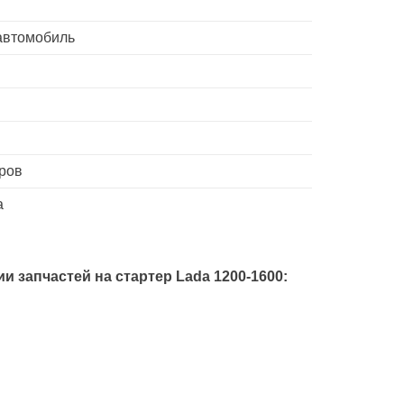
 автомобиль
ров
а
и запчастей на стартер
Lada 1200-1600
: