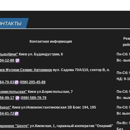
ОНТАКТЫ
Ре
Контактная информация
раб
Выдубичи"
Киев ул. Будиндустрии, 6
Пн-Сб: 
604-12-88
Вс- вы
иев Жуляни Сервис Авторинок
вул. Садова 70А/110, сектор В, п.
Пн-Сб: 
НД: 9-1
164-70-03
(096) 205-45-88
Бориспольская"
Киев ул.Бориспольская, 7
Пн-Сб: 
656-99-17
(096) 589-78-79
Вс- вы
Подол"
Киев ул.Новоконстантиновская 1В Бокс 194, 195
Пн-Сб: 
454-01-72
Вс вых
Пн-Вс: 
ишневое "Центр"
ул.Киевская, 1, гаражный кооператив "Озерний"
Без