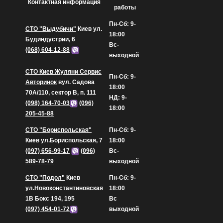
Контактная информация
работы
Пн-Сб: 9-
СТО "Выдубичи"
Киев ул.
18:00
Будиндустрии, 6
Вс-
(068) 604-12-88
выходной
СТО Киев Жуляни Сервис
Пн-Сб: 9-
Авторинок
вул. Садова
18:00
70А/110, сектор В, п. 111
НД: 9-
(098) 164-70-03
(096)
18:00
205-45-88
СТО "Бориспольская"
Пн-Сб: 9-
Киев ул.Бориспольская, 7
18:00
(097) 656-99-17
(096)
Вс-
589-78-79
выходной
СТО "Подол"
Киев
Пн-Сб: 9-
ул.Новоконстантиновская
18:00
1В Бокс 194, 195
Вс
(097) 454-01-72
выходной