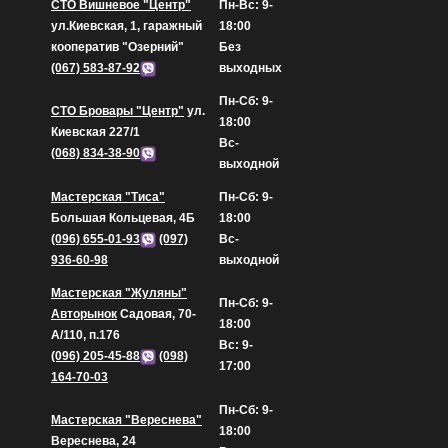
СТО Вишневое "Центр"
Пн-Вс: 9-
ул.Киевская, 1, гаражный
18:00
кооператив "Озерний"
Без
(067) 583-87-92
выходных
Пн-Сб: 9-
СТО Бровары "Центр"
ул.
18:00
Киевская 227/1
Вс-
(068) 834-38-90
выходной
Мастерская "Тиса"
Пн-Сб: 9-
Большая Кольцевая, 4Б
18:00
(096) 655-01-93
(097)
Вс-
936-60-98
выходной
Мастерская "Жуляны"
Пн-Сб: 9-
Авторынок
Садовая, 70-
18:00
А/110, п.176
Вс: 9-
(096) 205-45-88
(098)
17:00
164-70-03
Пн-Сб: 9-
Мастерская "Вереснева"
18:00
Вереснева, 24