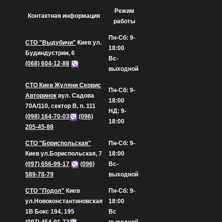
Режим
Контактная информация
работы
Пн-Сб: 9-
СТО "Выдубичи"
Киев ул.
18:00
Будиндустрии, 6
Вс-
(068) 604-12-88
выходной
СТО Киев Жуляни Сервис
Пн-Сб: 9-
Авторинок
вул. Садова
18:00
70А/110, сектор В, п. 111
НД: 9-
(098) 164-70-03
(096)
18:00
205-45-88
СТО "Бориспольская"
Пн-Сб: 9-
Киев ул.Бориспольская, 7
18:00
(097) 656-99-17
(096)
Вс-
589-78-79
выходной
СТО "Подол"
Киев
Пн-Сб: 9-
ул.Новоконстантиновская
18:00
1В Бокс 194, 195
Вс