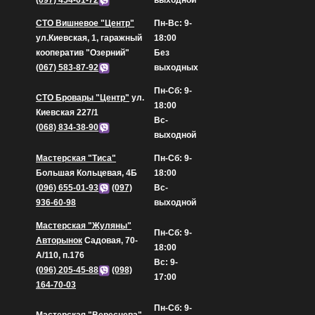
(097) 454-01-72
выходной
СТО Вишневое "Центр"
Пн-Вс: 9-
ул.Киевская, 1, гаражный
18:00
кооператив "Озерний"
Без
(067) 583-87-92
выходных
Пн-Сб: 9-
СТО Бровары "Центр"
ул.
18:00
Киевская 227/1
Вс-
(068) 834-38-90
выходной
Мастерская "Тиса"
Пн-Сб: 9-
Большая Кольцевая, 4Б
18:00
(096) 655-01-93
(097)
Вс-
936-60-98
выходной
Мастерская "Жуляны"
Пн-Сб: 9-
Авторынок
Садовая, 70-
18:00
А/110, п.176
Вс: 9-
(096) 205-45-88
(098)
17:00
164-70-03
Пн-Сб: 9-