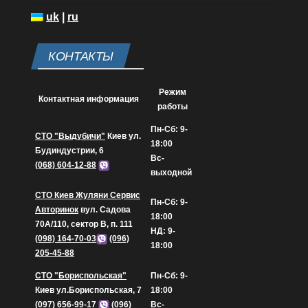
uk
|
ru
КОНТАКТЫ
Режим
Контактная информация
работы
Пн-Сб: 9-
СТО "Выдубичи"
Киев ул.
18:00
Будиндустрии, 6
Вс-
(068) 604-12-88
выходной
СТО Киев Жуляни Сервис
Пн-Сб: 9-
Авторинок
вул. Садова
18:00
70А/110, сектор В, п. 111
НД: 9-
(098) 164-70-03
(096)
18:00
205-45-88
СТО "Бориспольская"
Пн-Сб: 9-
Киев ул.Бориспольская, 7
18:00
(097) 656-99-17
(096)
Вс-