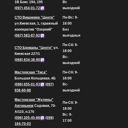
1В Бокс 194, 195
Вс
(097) 454-01-72
выходной
СТО Вишневое "Центр"
Пн-Вс: 9-
ул.Киевская, 1, гаражный
18:00
кооператив "Озерний"
Без
(067) 583-87-92
выходных
Пн-Сб: 9-
СТО Бровары "Центр"
ул.
18:00
Киевская 227/1
Вс-
(068) 834-38-90
выходной
Мастерская "Тиса"
Пн-Сб: 9-
Большая Кольцевая, 4Б
18:00
(096) 655-01-93
(097)
Вс-
936-60-98
выходной
Мастерская "Жуляны"
Пн-Сб: 9-
Авторынок
Садовая, 70-
18:00
А/110, п.176
Вс: 9-
(096) 205-45-88
(098)
17:00
164-70-03