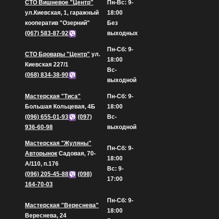
СТО Вишневое "Центр"
Пн-Вс: 9-
ул.Киевская, 1, гаражный
18:00
кооператив "Озерний"
Без
(067) 583-87-92
выходных
Пн-Сб: 9-
СТО Бровары "Центр"
ул.
18:00
Киевская 227/1
Вс-
(068) 834-38-90
выходной
Мастерская "Тиса"
Пн-Сб: 9-
Большая Кольцевая, 4Б
18:00
(096) 655-01-93
(097)
Вс-
936-60-98
выходной
Мастерская "Жуляны"
Пн-Сб: 9-
Авторынок
Садовая, 70-
18:00
А/110, п.176
Вс: 9-
(096) 205-45-88
(098)
17:00
164-70-03
Пн-Сб: 9-
Мастерская "Вереснева"
18:00
Вереснева, 24