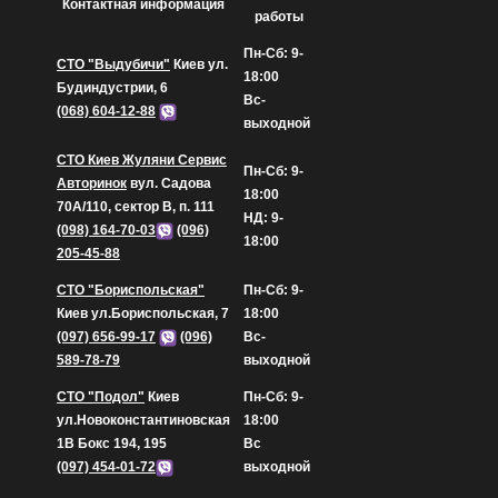
Контактная информация
работы
Пн-Сб: 9-
СТО "Выдубичи"
Киев ул.
18:00
Будиндустрии, 6
Вс-
(068) 604-12-88
выходной
СТО Киев Жуляни Сервис
Пн-Сб: 9-
Авторинок
вул. Садова
18:00
70А/110, сектор В, п. 111
НД: 9-
(098) 164-70-03
(096)
18:00
205-45-88
СТО "Бориспольская"
Пн-Сб: 9-
Киев ул.Бориспольская, 7
18:00
(097) 656-99-17
(096)
Вс-
589-78-79
выходной
СТО "Подол"
Киев
Пн-Сб: 9-
ул.Новоконстантиновская
18:00
1В Бокс 194, 195
Вс
(097) 454-01-72
выходной