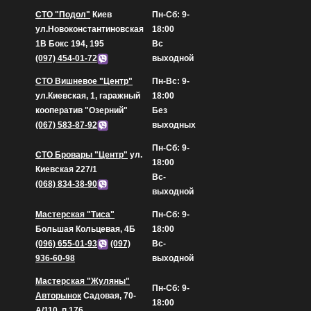
СТО "Подол"
Киев
Пн-Сб: 9-
ул.Новоконстантиновская
18:00
1В Бокс 194, 195
Вс
(097) 454-01-72
выходной
СТО Вишневое "Центр"
Пн-Вс: 9-
ул.Киевская, 1, гаражный
18:00
кооператив "Озерний"
Без
(067) 583-87-92
выходных
Пн-Сб: 9-
СТО Бровары "Центр"
ул.
18:00
Киевская 227/1
Вс-
(068) 834-38-90
выходной
Мастерская "Тиса"
Пн-Сб: 9-
Большая Кольцевая, 4Б
18:00
(096) 655-01-93
(097)
Вс-
936-60-98
выходной
Мастерская "Жуляны"
Пн-Сб: 9-
Авторынок
Садовая, 70-
18:00
А/110, п.176