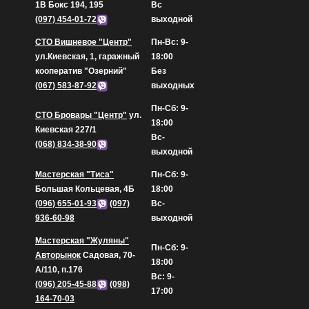
1В Бокс 194, 195
Вс
(097) 454-01-72
выходной
СТО Вишневое "Центр"
Пн-Вс: 9-
ул.Киевская, 1, гаражный
18:00
кооператив "Озерний"
Без
(067) 583-87-92
выходных
Пн-Сб: 9-
СТО Бровары "Центр"
ул.
18:00
Киевская 227/1
Вс-
(068) 834-38-90
выходной
Мастерская "Тиса"
Пн-Сб: 9-
Большая Кольцевая, 4Б
18:00
(096) 655-01-93
(097)
Вс-
936-60-98
выходной
Мастерская "Жуляны"
Пн-Сб: 9-
Авторынок
Садовая, 70-
18:00
А/110, п.176
Вс: 9-
(096) 205-45-88
(098)
17:00
164-70-03