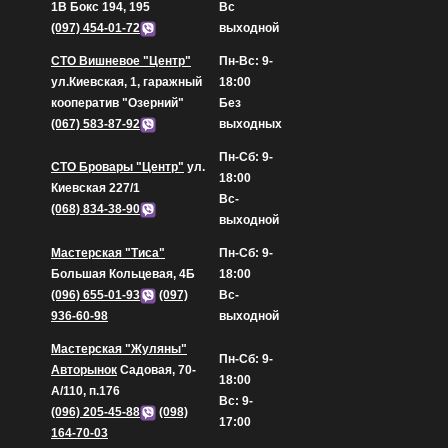
1В Бокс 194, 195
Вс
(097) 454-01-72
выходной
СТО Вишневое "Центр"
Пн-Вс: 9-
ул.Киевская, 1, гаражный
18:00
кооператив "Озерний"
Без
(067) 583-87-92
выходных
Пн-Сб: 9-
СТО Бровары "Центр"
ул.
18:00
Киевская 227/1
Вс-
(068) 834-38-90
выходной
Мастерская "Тиса"
Пн-Сб: 9-
Большая Кольцевая, 4Б
18:00
(096) 655-01-93
(097)
Вс-
936-60-98
выходной
Мастерская "Жуляны"
Пн-Сб: 9-
Авторынок
Садовая, 70-
18:00
А/110, п.176
Вс: 9-
(096) 205-45-88
(098)
17:00
164-70-03