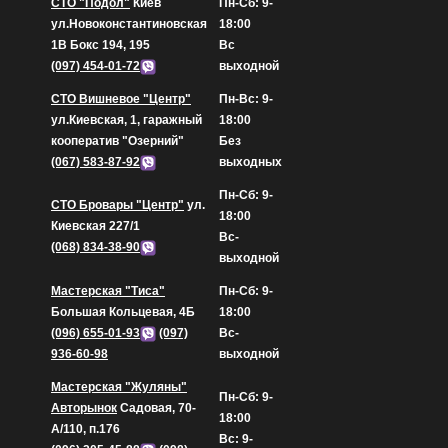
СТО "Подол"
Киев
Пн-Сб: 9-
ул.Новоконстантиновская
18:00
1В Бокс 194, 195
Вс
(097) 454-01-72
выходной
СТО Вишневое "Центр"
Пн-Вс: 9-
ул.Киевская, 1, гаражный
18:00
кооператив "Озерний"
Без
(067) 583-87-92
выходных
Пн-Сб: 9-
СТО Бровары "Центр"
ул.
18:00
Киевская 227/1
Вс-
(068) 834-38-90
выходной
Мастерская "Тиса"
Пн-Сб: 9-
Большая Кольцевая, 4Б
18:00
(096) 655-01-93
(097)
Вс-
936-60-98
выходной
Мастерская "Жуляны"
Пн-Сб: 9-
Авторынок
Садовая, 70-
18:00
А/110, п.176
Вс: 9-