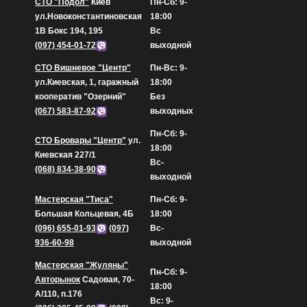
СТО "Подол"
Киев
Пн-Сб: 9-
ул.Новоконстантиновская
18:00
1В Бокс 194, 195
Вс
(097) 454-01-72
выходной
СТО Вишневое "Центр"
Пн-Вс: 9-
ул.Киевская, 1, гаражный
18:00
кооператив "Озерний"
Без
(067) 583-87-92
выходных
Пн-Сб: 9-
СТО Бровары "Центр"
ул.
18:00
Киевская 227/1
Вс-
(068) 834-38-90
выходной
Мастерская "Тиса"
Пн-Сб: 9-
Большая Кольцевая, 4Б
18:00
(096) 655-01-93
(097)
Вс-
936-60-98
выходной
Мастерская "Жуляны"
Пн-Сб: 9-
Авторынок
Садовая, 70-
18:00
А/110, п.176
Вс: 9-