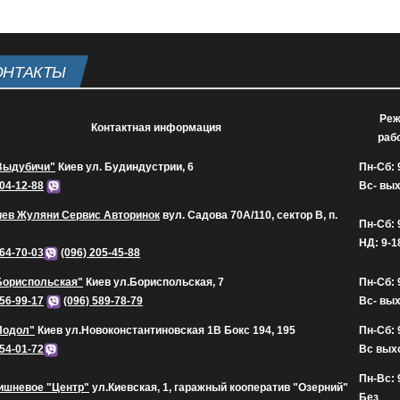
ОНТАКТЫ
Ре
Контактная информация
раб
Выдубичи"
Киев ул. Будиндустрии, 6
Пн-Сб: 
604-12-88
Вс- вы
иев Жуляни Сервис Авторинок
вул. Садова 70А/110, сектор В, п.
Пн-Сб: 
НД: 9-1
164-70-03
(096) 205-45-88
Бориспольская"
Киев ул.Бориспольская, 7
Пн-Сб: 
656-99-17
(096) 589-78-79
Вс- вы
Подол"
Киев ул.Новоконстантиновская 1В Бокс 194, 195
Пн-Сб: 
454-01-72
Вс вых
Пн-Вс: 
ишневое "Центр"
ул.Киевская, 1, гаражный кооператив "Озерний"
Без