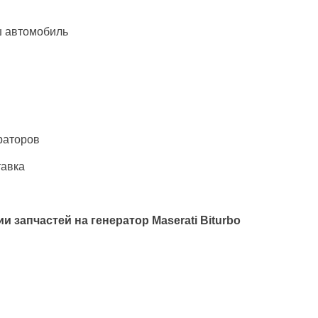
ш автомобиль
раторов
тавка
и запчастей на генератор
Maserati Biturbo