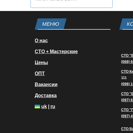
МЕНЮ
К
О нас
СТО + Мастерские
СТО "
(068) 
Цены
СТО К
ОПТ
111
Вакансии
(098) 
СТО "
Доставка
(097) 
uk
|
ru
СТО "
(097) 
СТО В