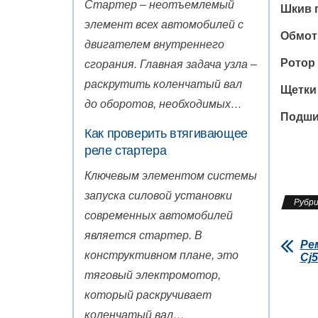
Стартер – неотъемлемый
Шкив г
элемент всех автомобилей с
Обмотк
двигателем внутреннего
Ротор 
сгорания. Главная задача узла –
раскрутить коленчатый вал
Щетки 
до оборотов, необходимых…
Подшип
Как проверить втягивающее
реле стартера
Ключевым элементом системы
запуска силовой установки
Рубри
современных автомобилей
является стартер. В
Ре
конструктивном плане, это
Cj5
тяговый электромотор,
который раскручивает
коленчатый вал…