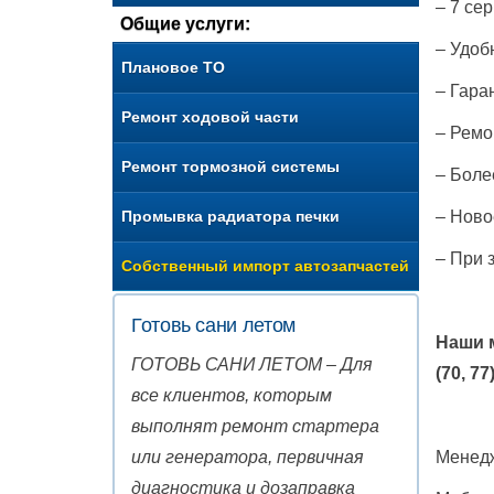
– 7 се
Общие услуги:
– Удоб
Плановое ТО
– Гара
Ремонт ходовой части
– Ремо
Ремонт тормозной системы
– Боле
Промывка радиатора печки
– Ново
– При 
Собственный импорт автозапчастей
Готовь сани летом
Наши 
ГОТОВЬ САНИ ЛЕТОМ – Для
(70, 77
все клиентов, которым
выполнят ремонт стартера
или генератора, первичная
Менед
диагностика и дозаправка