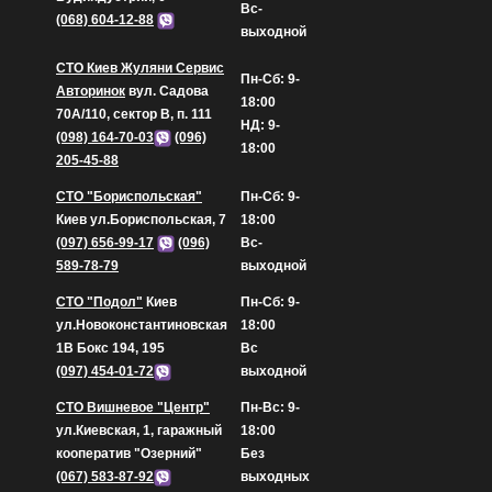
Вс-
(068) 604-12-88
выходной
СТО Киев Жуляни Сервис
Пн-Сб: 9-
Авторинок
вул. Садова
18:00
70А/110, сектор В, п. 111
НД: 9-
(098) 164-70-03
(096)
18:00
205-45-88
СТО "Бориспольская"
Пн-Сб: 9-
Киев ул.Бориспольская, 7
18:00
(097) 656-99-17
(096)
Вс-
589-78-79
выходной
СТО "Подол"
Киев
Пн-Сб: 9-
ул.Новоконстантиновская
18:00
1В Бокс 194, 195
Вс
(097) 454-01-72
выходной
СТО Вишневое "Центр"
Пн-Вс: 9-
ул.Киевская, 1, гаражный
18:00
кооператив "Озерний"
Без
(067) 583-87-92
выходных