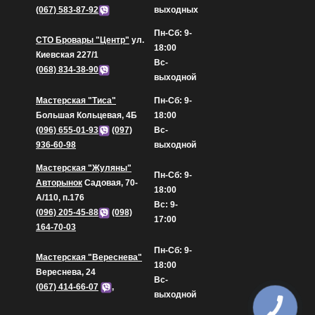
(067) 583-87-92
выходных
Пн-Сб: 9-
СТО Бровары "Центр"
ул.
18:00
Киевская 227/1
Вс-
(068) 834-38-90
выходной
Мастерская "Тиса"
Пн-Сб: 9-
Большая Кольцевая, 4Б
18:00
(096) 655-01-93
(097)
Вс-
936-60-98
выходной
Мастерская "Жуляны"
Пн-Сб: 9-
Авторынок
Садовая, 70-
18:00
А/110, п.176
Вс: 9-
(096) 205-45-88
(098)
17:00
164-70-03
Пн-Сб: 9-
Мастерская "Вереснева"
18:00
Вереснева, 24
Вс-
(067) 414-66-07
,
выходной