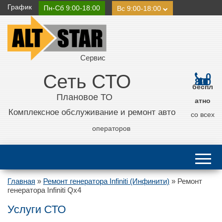
График
Пн-Сб 9:00-18:00
Вс 9:00-18:00
Сервис
Сеть СТО
0
800 21 11 50
беспл
Плановое ТО
атно
Комплексное обслуживание и ремонт авто
со всех
операторов
Главная
»
Ремонт генератора Infiniti (Инфинити)
»
Ремонт
генератора Infiniti Qx4
Услуги СТО