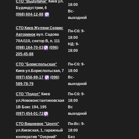
СТО "Выдубичи"
Киев ул.
18:00
Будиндустрии, 6
Вс-
(068) 604-12-88
выходной
СТО Киев Жуляни Сервис
Пн-Сб: 9-
Авторинок
вул. Садова
18:00
70А/110, сектор В, п. 111
НД: 9-
(098) 164-70-03
(096)
18:00
205-45-88
СТО "Бориспольская"
Пн-Сб: 9-
Киев ул.Бориспольская, 7
18:00
(097) 656-99-17
(096)
Вс-
589-78-79
выходной
СТО "Подол"
Киев
Пн-Сб: 9-
ул.Новоконстантиновская
18:00
1В Бокс 194, 195
Вс
(097) 454-01-72
выходной
СТО Вишневое "Центр"
Пн-Вс: 9-
ул.Киевская, 1, гаражный
18:00
кооператив "Озерний"
Без