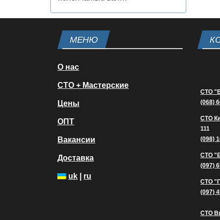
МЕНЮ
К
О нас
СТО + Мастерские
СТО "
(068) 
Цены
СТО К
ОПТ
111
Вакансии
(098) 
СТО "
Доставка
(097) 
uk
|
ru
СТО "
(097) 
СТО В