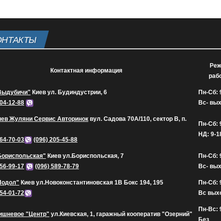
ОНТАКТЫ
Ре
Контактная информация
раб
Выдубичи"
Киев ул. Будиндустрии, 6
Пн-Сб: 
604-12-88
Вс- вы
иев Жуляни Сервис Авторинок
вул. Садова 70А/110, сектор В, п.
Пн-Сб: 
НД: 9-1
164-70-03
(096) 205-45-88
Бориспольская"
Киев ул.Бориспольская, 7
Пн-Сб: 
656-99-17
(096) 589-78-79
Вс- вы
Подол"
Киев ул.Новоконстантиновская 1В Бокс 194, 195
Пн-Сб: 
454-01-72
Вс вых
Пн-Вс: 
ишневое "Центр"
ул.Киевская, 1, гаражный кооператив "Озерний"
Без