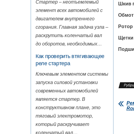
Стартер – неотъемлемый
Шкив 
элемент всех автомобилей с
Обмот
двигателем внутреннего
Ротор 
сгорания. Главная задача узла –
раскрутить коленчатый вал
Щетки
до оборотов, необходимых…
Подши
Как проверить втягивающее
реле стартера
Ключевым элементом системы
запуска силовой установки
Рубри
современных автомобилей
является стартер. В
Ре
конструктивном плане, это
Rom
тяговый электромотор,
который раскручивает
коленчатый вал…