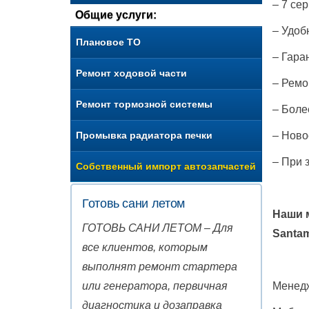
– 7 се
Общие услуги:
– Удоб
Плановое ТО
– Гара
Ремонт ходовой части
– Ремо
Ремонт тормозной системы
– Боле
Промывка радиатора печки
– Ново
– При 
Собственный импорт автозапчастей
Готовь сани летом
Наши 
ГОТОВЬ САНИ ЛЕТОМ – Для
Santa
все клиентов, которым
выполнят ремонт стартера
или генератора, первичная
Менед
диагностика и дозаправка