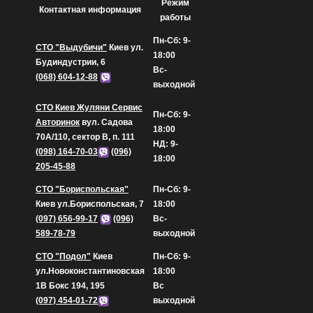
Режим
Контактная информация
работы
Пн-Сб: 9-
СТО "Выдубичи"
Киев ул.
18:00
Будиндустрии, 6
Вс-
(068) 604-12-88
выходной
СТО Киев Жуляни Сервис
Пн-Сб: 9-
Авторинок
вул. Садова
18:00
70А/110, сектор В, п. 111
НД: 9-
(098) 164-70-03
(096)
18:00
205-45-88
СТО "Бориспольская"
Пн-Сб: 9-
Киев ул.Бориспольская, 7
18:00
(097) 656-99-17
(096)
Вс-
589-78-79
выходной
СТО "Подол"
Киев
Пн-Сб: 9-
ул.Новоконстантиновская
18:00
1В Бокс 194, 195
Вс
(097) 454-01-72
выходной