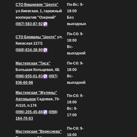
СТО Вишневое "Центр"
Пн-Вс: 9-
ул.Киевская, 1, гаражный
18:00
кооператив "Озерний"
Без
(067) 583-87-92
выходных
Пн-Сб: 9-
СТО Бровары "Центр"
ул.
18:00
Киевская 227/1
Вс-
(068) 834-38-90
выходной
Мастерская "Тиса"
Пн-Сб: 9-
Большая Кольцевая, 4Б
18:00
(096) 655-01-93
(097)
Вс-
936-60-98
выходной
Мастерская "Жуляны"
Пн-Сб: 9-
Авторынок
Садовая, 70-
18:00
А/110, п.176
Вс: 9-
(096) 205-45-88
(098)
17:00
164-70-03
Пн-Сб: 9-
Мастерская "Вереснева"
18:00