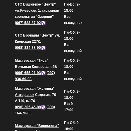
СТО Вишневое "Центр"
Пн-Вс: 9-
ул.Киевская, 1, гаражный
18:00
кооператив "Озерний"
Без
(067) 583-87-92
выходных
Пн-Сб: 9-
СТО Бровары "Центр"
ул.
18:00
Киевская 227/1
Вс-
(068) 834-38-90
выходной
Мастерская "Тиса"
Пн-Сб: 9-
Большая Кольцевая, 4Б
18:00
(096) 655-01-93
(097)
Вс-
936-60-98
выходной
Мастерская "Жуляны"
Пн-Сб: 9-
Авторынок
Садовая, 70-
18:00
А/110, п.176
Вс: 9-
(096) 205-45-88
(098)
17:00
164-70-03
Пн-Сб: 9-
Мастерская "Вереснева"
18:00