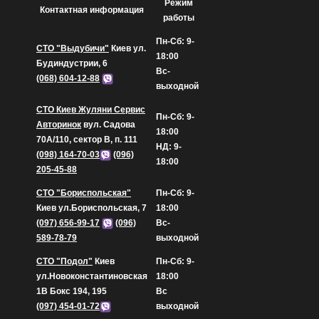
Режим
Контактная информация
работы
Пн-Сб: 9-
СТО "Выдубичи"
Киев ул.
18:00
Будиндустрии, 6
Вс-
(068) 604-12-88
выходной
СТО Киев Жуляни Сервис
Пн-Сб: 9-
Авторинок
вул. Садова
18:00
70А/110, сектор В, п. 111
НД: 9-
(098) 164-70-03
(096)
18:00
205-45-88
СТО "Бориспольская"
Пн-Сб: 9-
Киев ул.Бориспольская, 7
18:00
(097) 656-99-17
(096)
Вс-
589-78-79
выходной
СТО "Подол"
Киев
Пн-Сб: 9-
ул.Новоконстантиновская
18:00
1В Бокс 194, 195
Вс
(097) 454-01-72
выходной