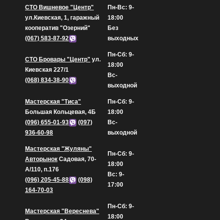
СТО Вишневое "Центр"
Пн-Вс: 9-
ул.Киевская, 1, гаражный
18:00
кооператив "Озерний"
Без
(067) 583-87-92
выходных
Пн-Сб: 9-
СТО Бровары "Центр"
ул.
18:00
Киевская 227/1
Вс-
(068) 834-38-90
выходной
Мастерская "Тиса"
Пн-Сб: 9-
Большая Кольцевая, 4Б
18:00
(096) 655-01-93
(097)
Вс-
936-60-98
выходной
Мастерская "Жуляны"
Пн-Сб: 9-
Авторынок
Садовая, 70-
18:00
А/110, п.176
Вс: 9-
(096) 205-45-88
(098)
17:00
164-70-03
Пн-Сб: 9-
Мастерская "Вереснева"
18:00