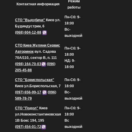
Режим
Контактная информация
работы
Пн-Сб: 9-
СТО "Выдубичи"
Киев ул.
18:00
Будиндустрии, 6
Вс-
(068) 604-12-88
выходной
СТО Киев Жуляни Сервис
Пн-Сб: 9-
Авторинок
вул. Садова
18:00
70А/110, сектор В, п. 111
НД: 9-
(098) 164-70-03
(096)
18:00
205-45-88
СТО "Бориспольская"
Пн-Сб: 9-
Киев ул.Бориспольская, 7
18:00
(097) 656-99-17
(096)
Вс-
589-78-79
выходной
СТО "Подол"
Киев
Пн-Сб: 9-
ул.Новоконстантиновская
18:00
1В Бокс 194, 195
Вс
(097) 454-01-72
выходной