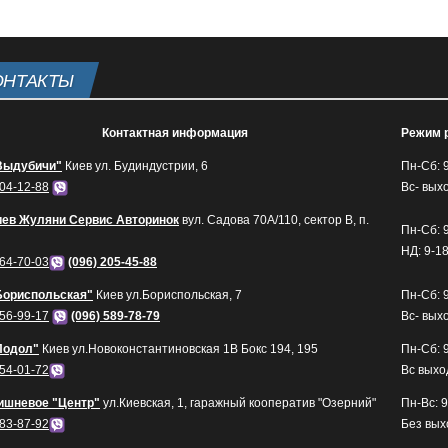
ОНТАКТЫ
Контактная информация
Режим 
Выдубичи"
Киев ул. Будиндустрии, 6
Пн-Сб: 
604-12-88
Вс- вых
иев Жуляни Сервис Авторинок
вул. Садова 70А/110, сектор В, п.
Пн-Сб: 
НД: 9-1
164-70-03
(096) 205-45-88
Бориспольская"
Киев ул.Бориспольская, 7
Пн-Сб: 
656-99-17
(096) 589-78-79
Вс- вых
Подол"
Киев ул.Новоконстантиновская 1В Бокс 194, 195
Пн-Сб: 
454-01-72
Вс выхо
ишневое "Центр"
ул.Киевская, 1, гаражный кооператив "Озерний"
Пн-Вс: 9
583-87-92
Без вы