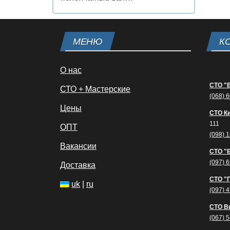
МЕНЮ
К
О нас
СТО "
СТО + Мастерские
(068) 
Цены
СТО К
111
ОПТ
(098) 
Вакансии
СТО "
(097) 
Доставка
СТО "
uk
|
ru
(097) 
СТО В
(067) 