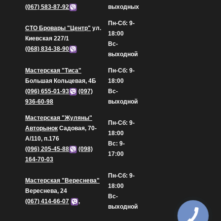
(067) 583-87-92
выходных
Пн-Сб: 9-
СТО Бровары "Центр"
ул.
18:00
Киевская 227/1
Вс-
(068) 834-38-90
выходной
Мастерская "Тиса"
Пн-Сб: 9-
Большая Кольцевая, 4Б
18:00
(096) 655-01-93
(097)
Вс-
936-60-98
выходной
Мастерская "Жуляны"
Пн-Сб: 9-
Авторынок
Садовая, 70-
18:00
А/110, п.176
Вс: 9-
(096) 205-45-88
(098)
17:00
164-70-03
Пн-Сб: 9-
Мастерская "Вереснева"
18:00
Вереснева, 24
Вс-
(067) 414-66-07
,
выходной