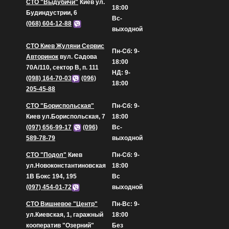
СТО "Выдубичи"
Киев ул.
18:00
Будиндустрии, 6
Вс-
(068) 604-12-88
выходной
СТО Киев Жуляни Сервис
Пн-Сб: 9-
Авторинок
вул. Садова
18:00
70А/110, сектор В, п. 111
НД: 9-
(098) 164-70-03
(096)
18:00
205-45-88
СТО "Бориспольская"
Пн-Сб: 9-
Киев ул.Бориспольская, 7
18:00
(097) 656-99-17
(096)
Вс-
589-78-79
выходной
СТО "Подол"
Киев
Пн-Сб: 9-
ул.Новоконстантиновская
18:00
1В Бокс 194, 195
Вс
(097) 454-01-72
выходной
СТО Вишневое "Центр"
Пн-Вс: 9-
ул.Киевская, 1, гаражный
18:00
кооператив "Озерний"
Без