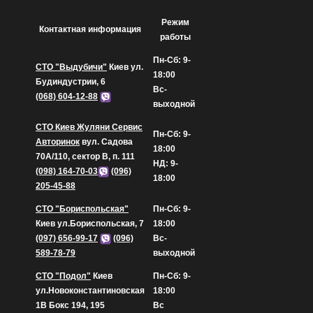
Режим
Контактная информация
работы
Пн-Сб: 9-
СТО "Выдубичи"
Киев ул.
18:00
Будиндустрии, 6
Вс-
(068) 604-12-88
выходной
СТО Киев Жуляни Сервис
Пн-Сб: 9-
Авторинок
вул. Садова
18:00
70А/110, сектор В, п. 111
НД: 9-
(098) 164-70-03
(096)
18:00
205-45-88
СТО "Бориспольская"
Пн-Сб: 9-
Киев ул.Бориспольская, 7
18:00
(097) 656-99-17
(096)
Вс-
589-78-79
выходной
СТО "Подол"
Киев
Пн-Сб: 9-
ул.Новоконстантиновская
18:00
1В Бокс 194, 195
Вс