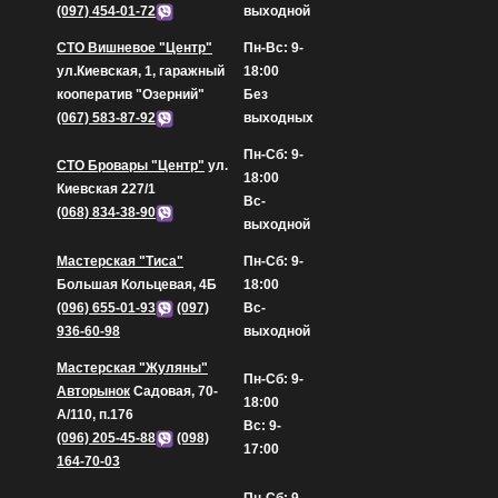
(097) 454-01-72
выходной
СТО Вишневое "Центр"
Пн-Вс: 9-
ул.Киевская, 1, гаражный
18:00
кооператив "Озерний"
Без
(067) 583-87-92
выходных
Пн-Сб: 9-
СТО Бровары "Центр"
ул.
18:00
Киевская 227/1
Вс-
(068) 834-38-90
выходной
Мастерская "Тиса"
Пн-Сб: 9-
Большая Кольцевая, 4Б
18:00
(096) 655-01-93
(097)
Вс-
936-60-98
выходной
Мастерская "Жуляны"
Пн-Сб: 9-
Авторынок
Садовая, 70-
18:00
А/110, п.176
Вс: 9-
(096) 205-45-88
(098)
17:00
164-70-03