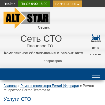
График
Пн-Сб 9:00-18:00
Вс 9:00-18:00
Сервис
Сеть СТО
0
800 21 11 50
беспл
Плановое ТО
атно
Комплексное обслуживание и ремонт авто
со всех
операторов
Главная
»
Ремонт генератора Ferrari (Феррари)
»
Ремонт
генератора Ferrari Testarossa
Услуги СТО