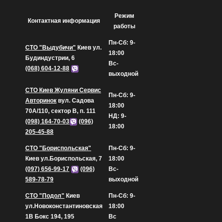
Режим
Контактная информация
работы
Пн-Сб: 9-
СТО "Выдубичи"
Киев ул.
18:00
Будиндустрии, 6
Вс-
(068) 604-12-88
выходной
СТО Киев Жуляни Сервис
Пн-Сб: 9-
Авторинок
вул. Садова
18:00
70А/110, сектор В, п. 111
НД: 9-
(098) 164-70-03
(096)
18:00
205-45-88
СТО "Бориспольская"
Пн-Сб: 9-
Киев ул.Бориспольская, 7
18:00
(097) 656-99-17
(096)
Вс-
589-78-79
выходной
СТО "Подол"
Киев
Пн-Сб: 9-
ул.Новоконстантиновская
18:00
1В Бокс 194, 195
Вс