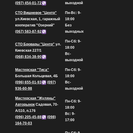
(097) 454-01-72
выходной
СТО Вишневое "Центр"
Пн-Вс: 9-
ул.Киевская, 1, гаражный
18:00
кооператив "Озерний"
Без
(067) 583-87-92
выходных
Пн-Сб: 9-
СТО Бровары "Центр"
ул.
18:00
Киевская 227/1
Вс-
(068) 834-38-90
выходной
Мастерская "Тиса"
Пн-Сб: 9-
Большая Кольцевая, 4Б
18:00
(096) 655-01-93
(097)
Вс-
936-60-98
выходной
Мастерская "Жуляны"
Пн-Сб: 9-
Авторынок
Садовая, 70-
18:00
А/110, п.176
Вс: 9-
(096) 205-45-88
(098)
17:00
164-70-03