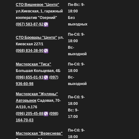
СТО Вишневое "Центр"
Пн-Вс: 9-
ул.Киевская, 1, гаражный
18:00
кооператив "Озерний"
Без
(067) 583-87-92
выходных
Пн-Сб: 9-
СТО Бровары "Центр"
ул.
18:00
Киевская 227/1
Вс-
(068) 834-38-90
выходной
Мастерская "Тиса"
Пн-Сб: 9-
Большая Кольцевая, 4Б
18:00
(096) 655-01-93
(097)
Вс-
936-60-98
выходной
Мастерская "Жуляны"
Пн-Сб: 9-
Авторынок
Садовая, 70-
18:00
А/110, п.176
Вс: 9-
(096) 205-45-88
(098)
17:00
164-70-03
Пн-Сб: 9-
Мастерская "Вереснева"
18:00