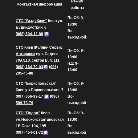
Режим
Контактная информация
работы
Пн-Сб: 9-
СТО "Выдубичи"
Киев ул.
18:00
Будиндустрии, 6
Вс-
(068) 604-12-88
выходной
СТО Киев Жуляни Сервис
Пн-Сб: 9-
Авторинок
вул. Садова
18:00
70А/110, сектор В, п. 111
НД: 9-
(098) 164-70-03
(096)
18:00
205-45-88
СТО "Бориспольская"
Пн-Сб: 9-
Киев ул.Бориспольская, 7
18:00
(097) 656-99-17
(096)
Вс-
589-78-79
выходной
СТО "Подол"
Киев
Пн-Сб: 9-
ул.Новоконстантиновская
18:00
1В Бокс 194, 195
Вс
(097) 454-01-72
выходной